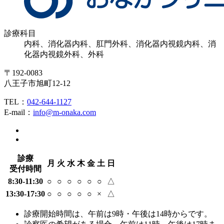
診療科目
内科、消化器内科、肛門外科、消化器内視鏡内科、消
化器内視鏡外科、外科
〒192-0083
八王子市旭町12-12
TEL：
042-644-1127
E-mail：
info@m-onaka.com
診療
月
火
水
木
金
土
日
受付時間
8:30-11:30
○
○
○
○
○
○
△
13:30-17:30
○
○
○
○
○
×
△
診療開始時間は、午前は9時・午後は14時からです。