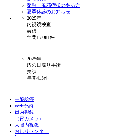
発熱・風邪症状のある方
夏季休診のお知らせ
2025年
内視鏡検査
実績
年間
15,081
件
2025年
痔の日帰り手術
実績
年間
413
件
一般診療
Web予約
胃内視鏡
（胃カメラ）
大腸内視鏡
おしりセンター