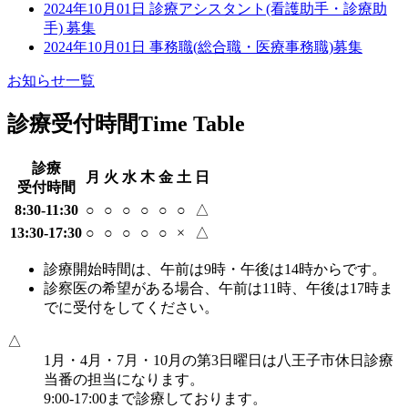
2024年10月01日
診療アシスタント(看護助手・診療助
手) 募集
2024年10月01日
事務職(総合職・医療事務職)募集
お知らせ一覧
診療受付時間
Time Table
診療
月
火
水
木
金
土
日
受付時間
8:30-11:30
○
○
○
○
○
○
△
13:30-17:30
○
○
○
○
○
×
△
診療開始時間は、午前は9時・午後は14時からです。
診察医の希望がある場合、午前は11時、午後は17時ま
でに受付をしてください。
△
1月・4月・7月・10月の第3日曜日は八王子市休日診療
当番の担当になります。
9:00-17:00まで診療しております。