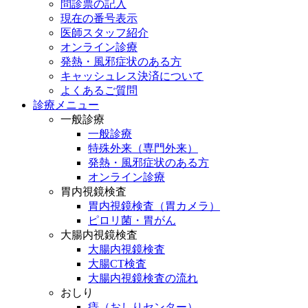
問診票の記入
現在の番号表示
医師スタッフ紹介
オンライン診療
発熱・風邪症状のある方
キャッシュレス決済について
よくあるご質問
診療メニュー
一般診療
一般診療
特殊外来（専門外来）
発熱・風邪症状のある方
オンライン診療
胃内視鏡検査
胃内視鏡検査（胃カメラ）
ピロリ菌・胃がん
大腸内視鏡検査
大腸内視鏡検査
大腸CT検査
大腸内視鏡検査の流れ
おしり
痔（おしりセンター）