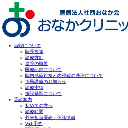
当院について
院長挨拶
診療方針
当院の概要
医療記録について
院内感染対策と内視鏡の洗浄について
市民講座のお知らせ
診療実績
施設基準について
受診案内
初めての方へ
診療時間
外来担当医表・休診情報
Web予約