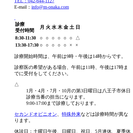
TEL：042-644-1127
E-mail：
info@m-onaka.com
診療
月
火
水
木
金
土
日
受付時間
8:30-11:30
○
○
○
○
○
○
△
13:30-17:30
○
○
○
○
○
×
×
診療開始時間は、午前は9時・午後は14時からです。
診察医の希望がある場合、午前は11時、午後は17時ま
でに受付をしてください。
△
1月・4月・7月・10月の第3日曜日は八王子市休日
診療当番の担当になります。
9:00-17:00まで診療しております。
セカンドオピニオン
、
特殊外来
などは診療時間が異な
ります。
休診日：土曜日午後、日曜日、祝日、5月連休、夏季休