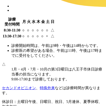
診療
月
火
水
木
金
土
日
受付時間
8:30-11:30
○
○
○
○
○
○
△
13:30-17:30
○
○
○
○
○
×
△
診療開始時間は、午前は9時・午後は14時からです。
診察医の希望がある場合、午前は11時、午後は17時ま
でに受付をしてください。
△
1月・4月・7月・10月の第3日曜日は八王子市休日診療
当番の担当になります。
9:00-17:00まで診療しております。
セカンドオピニオン
、
特殊外来
などは診療時間が異なりま
す。
休診日：土曜日午後、日曜日、祝日、5月連休、夏季休暇、