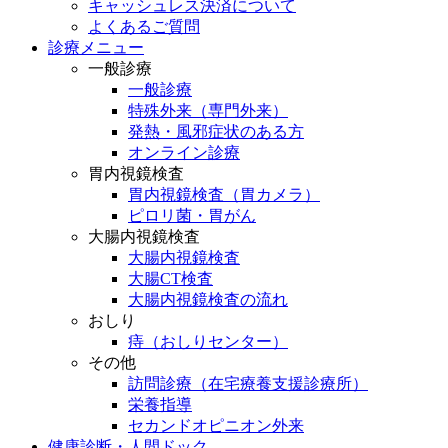
キャッシュレス決済について
よくあるご質問
診療メニュー
一般診療
一般診療
特殊外来（専門外来）
発熱・風邪症状のある方
オンライン診療
胃内視鏡検査
胃内視鏡検査（胃カメラ）
ピロリ菌・胃がん
大腸内視鏡検査
大腸内視鏡検査
大腸CT検査
大腸内視鏡検査の流れ
おしり
痔（おしりセンター）
その他
訪問診療（在宅療養支援診療所）
栄養指導
セカンドオピニオン外来
健康診断・人間ドック