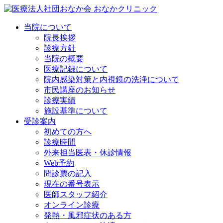
当院について
院長挨拶
診療方針
当院の概要
医療記録について
院内感染対策と内視鏡の洗浄について
市民講座のお知らせ
診療実績
施設基準について
受診案内
初めての方へ
診療時間
外来担当医表・休診情報
Web予約
問診票の記入
現在の番号表示
医師スタッフ紹介
オンライン診療
発熱・風邪症状のある方