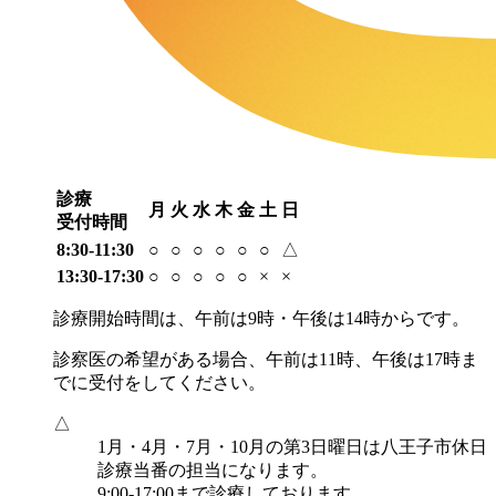
診療
月
火
水
木
金
土
日
受付時間
8:30-11:30
○
○
○
○
○
○
△
13:30-17:30
○
○
○
○
○
×
×
診療開始時間は、午前は9時・午後は14時からです。
診察医の希望がある場合、午前は11時、午後は17時ま
でに受付をしてください。
△
1月・4月・7月・10月の第3日曜日は八王子市休日
診療当番の担当になります。
9:00-17:00まで診療しております。