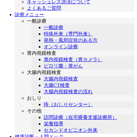
キャッシュレス決済について
よくあるご質問
診療メニュー
一般診療
一般診療
特殊外来（専門外来）
発熱・風邪症状のある方
オンライン診療
胃内視鏡検査
胃内視鏡検査（胃カメラ）
ピロリ菌・胃がん
大腸内視鏡検査
大腸内視鏡検査
大腸CT検査
大腸内視鏡検査の流れ
おしり
痔（おしりセンター）
その他
訪問診療（在宅療養支援診療所）
栄養指導
セカンドオピニオン外来
健康診断・人間ドック