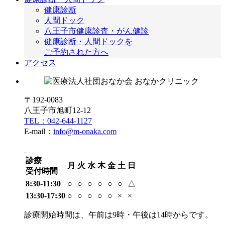
健康診断
人間ドック
八王子市健康診査・がん健診
健康診断・人間ドックを
ご予約された方へ
アクセス
〒192-0083
八王子市旭町12-12
TEL：042-644-1127
E-mail：
info@m-onaka.com
診療
月
火
水
木
金
土
日
受付時間
8:30-11:30
○
○
○
○
○
○
△
13:30-17:30
○
○
○
○
○
×
×
診療開始時間は、午前は9時・午後は14時からです。