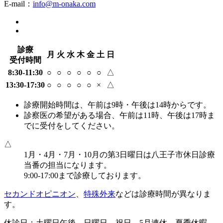
E-mail：
info@m-onaka.com
診療
月
火
水
木
金
土
日
受付時間
8:30-11:30
○
○
○
○
○
○
△
13:30-17:30
○
○
○
○
○
×
△
診療開始時間は、午前は9時・午後は14時からです。
診察医の希望がある場合、午前は11時、午後は17時ま
でに受付をしてください。
△
1月・4月・7月・10月の第3日曜日は八王子市休日診療
当番の担当になります。
9:00-17:00まで診療しております。
セカンドオピニオン
、
特殊外来
などは診療時間が異なりま
す。
休診日：土曜日午後、日曜日、祝日、5月連休、夏季休暇、