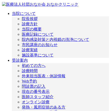
当院について
院長挨拶
診療方針
当院の概要
医療記録について
院内感染対策と内視鏡の洗浄について
市民講座のお知らせ
診療実績
施設基準について
受診案内
初めての方へ
診療時間
外来担当医表・休診情報
Web予約
問診票の記入
現在の番号表示
医師スタッフ紹介
オンライン診療
発熱・風邪症状のある方